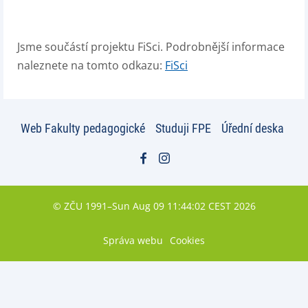
Jsme součástí projektu FiSci. Podrobnější informace
naleznete na tomto odkazu:
FiSci
Web Fakulty pedagogické
Studuji FPE
Úřední deska
© ZČU 1991–Sun Aug 09 11:44:02 CEST 2026
Správa webu
Cookies