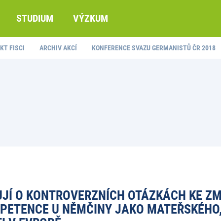
STUDIUM
VÝZKUM
KT FISCI
ARCHIV AKCÍ
KONFERENCE SVAZU GERMANISTŮ ČR 2018
TUJÍ O KONTROVERZNÍCH OTÁZKÁCH KE Z
ETENCE U NĚMČINY JAKO MATEŘSKÉHO,