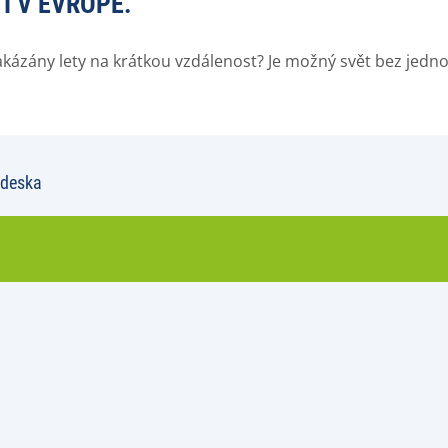
I V EVROPĚ.
akázány lety na krátkou vzdálenost? Je možný svět bez jedn
 deska