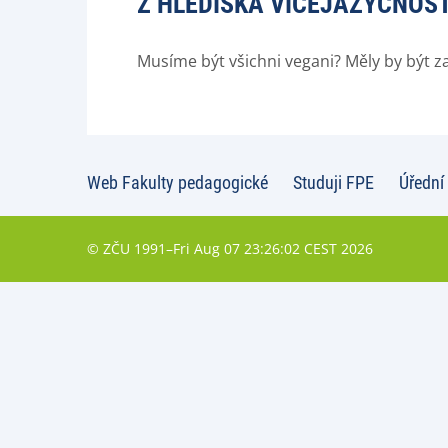
Z HLEDISKA VÍCEJAZYČNOST
Musíme být všichni vegani? Měly by být z
Web Fakulty pedagogické
Studuji FPE
Úřední
© ZČU 1991–Fri Aug 07 23:26:02 CEST 2026