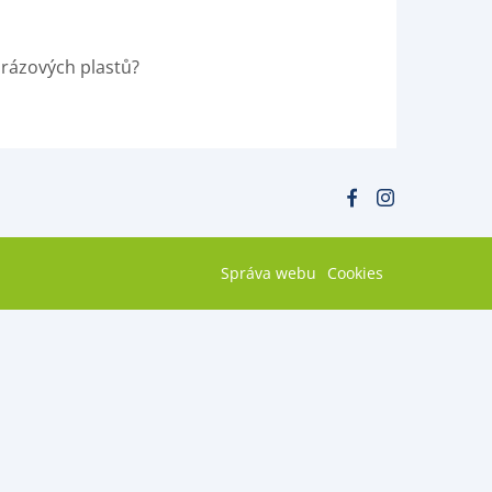
orázových plastů?
Správa webu
Cookies