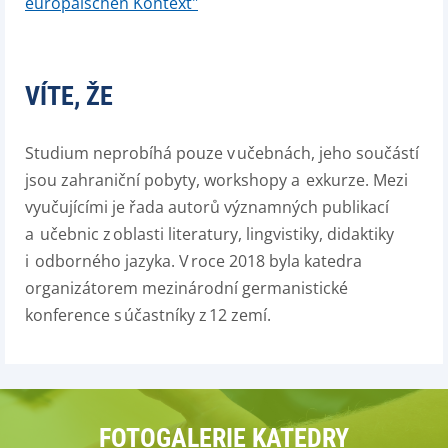
europäischen Kontext"
VÍTE, ŽE
Studium neprobíhá pouze v učebnách, jeho součástí
jsou zahraniční pobyty, workshopy a
exkurze. Mezi
vyučujícími je řada autorů významných publikací
a
učebnic z oblasti literatury, lingvistiky, didaktiky
i
odborného jazyka. V roce 2018 byla katedra
organizátorem mezinárodní germanistické
konference s účastníky z 12 zemí.
FOTOGALERIE KATEDRY