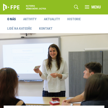
MENU
O NÁS
AKTIVITY
AKTUALITY
HISTORIE
LIDÉ NA KATEDŘE
KONTAKT