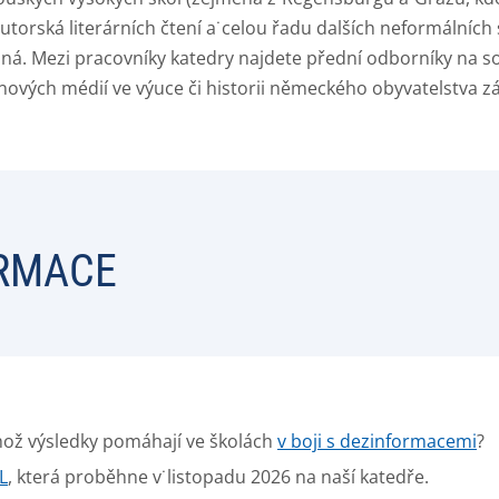
utorská literárních čtení a˙celou řadu dalších neformálních
ná. Mezi pracovníky katedry najdete přední odborníky na so
 nových médií ve výuce či historii německého obyvatelstva 
ORMACE
ehož výsledky pomáhají ve školách
v boji s dezinformacemi
?
L
, která proběhne v˙listopadu 2026 na naší katedře.