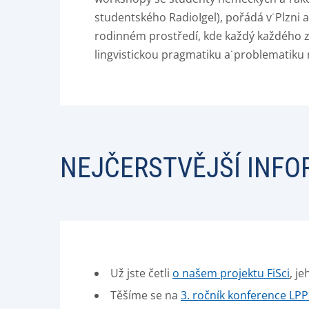
studentského RadioIgel), pořádá v˙Plzni a
rodinném prostředí, kde každý každého z
lingvistickou pragmatiku a˙problematiku
NEJČERSTVĚJŠÍ INF
Už jste četli
o našem projektu FiSci
, j
Těšíme se na
3. ročník konference LPP