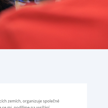
cích zemích, organizuje společné
e mj. podílíme na vysílání