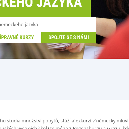
CKÉHO JAZYKA
 německého jazyka
ÍPRAVNÉ KURZY
SPOJTE SE S NÁMI
hu studia množství pobytů, stáží a˙exkurzí v˙německy mluví
ských vysokých škol (zejména z˙Regensburgu a˙Grazu, kde s