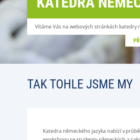
KATEDRA NĚME
Vítáme Vás na webových stránkách katedry
PŘ
TAK TOHLE JSME MY
Katedra německého jazyka nabízí v průbě
workshopy se studenty německých a˙rakou